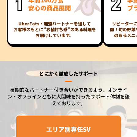
年間100万食
季
安心の商品展開
ブ
UberEats・加盟パートナーを通して
リピーター
お客様のもとに”お値打ち感”のある料理を
開！旬の野菜
お届けしています。
のあるメニ
とにかく徹底したサポート
長期的なパートナー付き合いができるよう、オンライ
ン・オフラインともに人間味を
持ったサポート体制を整
えております。
エリア別専任SV